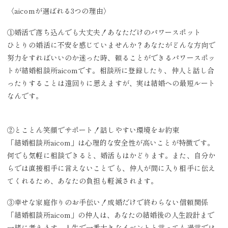
〈aicomが選ばれる3つの理由〉
①婚活で落ち込んでも大丈夫！あなただけのパワースポット
ひとりの婚活に不安を感じていませんか？あなたがどんな方向で
努力をすればいいのか迷った時、頼ることができるパワースポッ
トが結婚相談所aicomです。相談所に登録したり、仲人と話し合
ったりすることは遠回りに思えますが、実は結婚への最短ルート
なんです。
②とことん笑顔でサポート！話しやすい環境をお約束
「結婚相談所aicom」は心理的な安全性が高いことが特徴です。
何でも気軽に相談できると、婚活もはかどります。また、自分か
らでは直接相手に言えないことでも、仲人が間に入り相手に伝え
てくれるため、あなたの負担も軽減されます。
③幸せな家庭作りのお手伝い！成婚だけで終わらない信頼関係
「結婚相談所aicom」の仲人は、あなたの結婚後の人生設計まで
一緒に考えます。人生で一番大きなイベントと言っても過言では