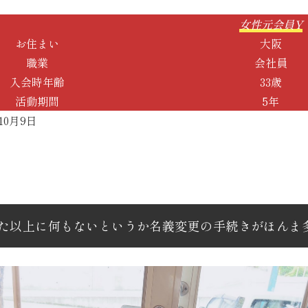
女性元会員Y
お住まい
大阪
職業
会社員
入会時年齢
33歳
活動期間
5年
10月9日
た以上に何もないというか名義変更の手続きがほんま