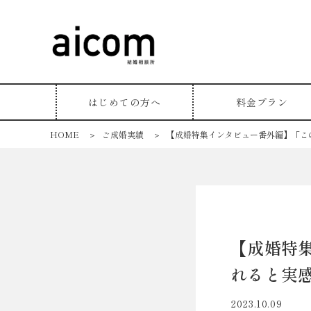
はじめての方へ
料金プラン
HOME
＞
ご成婚実績
＞
【成婚特集インタビュー番外編】「こ
【成婚特
れると実
2023.10.09