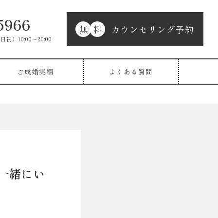
5966
無
料
カウンセリング予約
日祝）10:00〜20:00
ご成婚実績
よくある質問
一緒にい